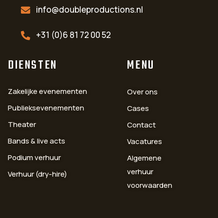
info@doubleproductions.nl
+31 (0)6 81 72 00 52
DIENSTEN
MENU
Zakelijke evenementen
Over ons
Publieksevenementen
Cases
Theater
Contact
Bands & live acts
Vacatures
Podium verhuur
Algemene
verhuur
Verhuur (dry-hire)
voorwaarden